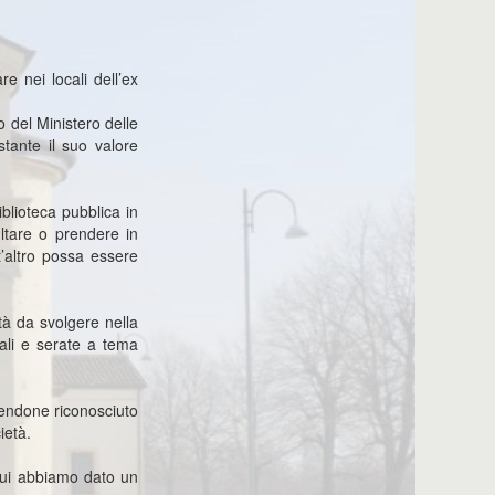
e nei locali dell’ex
 del Ministero delle
stante il suo valore
blioteca pubblica in
ltare o prendere in
t’altro possa essere
tà da svolgere nella
rali e serate a tema
vendone riconosciuto
ietà.
 cui abbiamo dato un