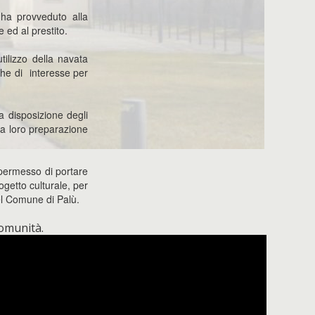
d ha provveduto alla
 ed al prestito.
tilizzo della navata
iche di interesse per
a disposizione degli
 la loro preparazione
 permesso di portare
getto culturale, per
del Comune di Palù.
comunità.