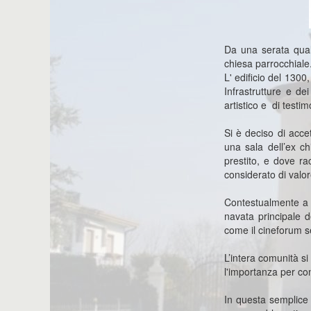
Da una serata quals
chiesa parrocchiale
L' edificio del 130
Infrastrutture e de
artistico e di testi
Si è deciso di acce
una sala dell’ex c
prestito, e dove ra
considerato di valor
Contestualmente a q
navata principale d
come il cineforum se
L’intera comunità s
l'importanza per con
In questa semplice 