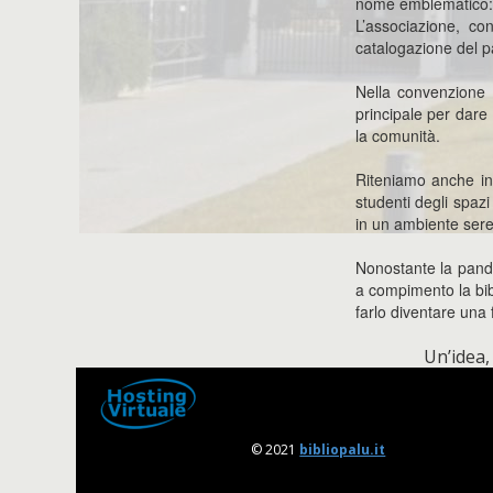
nome emblematico: 
L’associazione, con
catalogazione del pa
Nella convenzione s
principale per dare 
la comunità.
Riteniamo anche int
studenti degli spazi
in un ambiente sere
Nonostante la pande
a compimento la bib
farlo diventare una 
Un’idea,
© 2021
bibliopalu.it