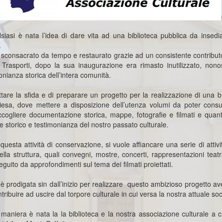
iasi è nata l’idea di dare vita ad una biblioteca pubblica da insediar
.
0, sconsacrato da tempo e restaurato grazie ad un consistente contributo
i Trasporti, dopo la sua inaugurazione era rimasto inutilizzato, nono
monianza storica dell’intera comunità.
ttare la sfida e di preparare un progetto per la realizzazione di una bi
hiesa, dove mettere a disposizione dell’utenza volumi da poter consu
ccogliere documentazione storica, mappe, fotografie e filmati e quan
e storico e testimonianza del nostro passato culturale.
uesta attività di conservazione, si vuole affiancare una serie di attivi
ella struttura, quali convegni, mostre, concerti, rappresentazioni teat
guito da approfondimenti sul tema dei filmati proiettati.
i è prodigata sin dall’inizio per realizzare questo ambizioso progetto a
tribuire ad uscire dal torpore culturale in cui versa la nostra attuale soc
maniera è nata la la biblioteca e la nostra associazione culturale a