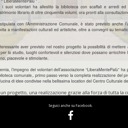
“ LiberaMentePalù ” .
 i suoi volontari ha allestito la biblioteca con scaffali e arredi e
trimonio librario di oltre cinquemila volumi, ora pronti alla consultazione
tipulata con l’Amministrazione Comunale, è stato previsto anche l’u
vita a manifestazioni culturali ed artistiche, oltre a convegni su temat
eressante aver previsto nel nostro progetto la possibilità di mettere 
 per lo studio, luoghi confortevoli e silenziosi dove possano arricchire
no, piacevole e stimolante.
mia, l’impegno dei volontari dell’associazione “LiberaMentePalù” ha
lioteca comunale,. primo passo verso la completa realizzazione del pro
fucina di idee condivise nella bellissima location del Centro Culturale 
 un progetto, una realizzazione grazie alla forza di tutta la 
Seguici anche su Facebook.
